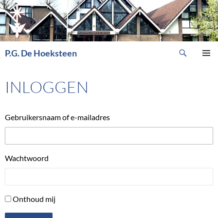
Ga
naar
de
inhoud
Zoeken
P.G. De Hoeksteen
PRIMAI
MENU
INLOGGEN
Gebruikersnaam of e-mailadres
Wachtwoord
Onthoud mij