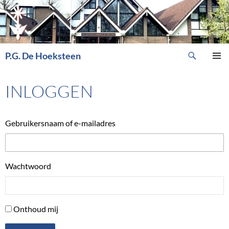
Ga
naar
de
inhoud
Zoeken
P.G. De Hoeksteen
PRIMAI
MENU
INLOGGEN
Gebruikersnaam of e-mailadres
Wachtwoord
Onthoud mij