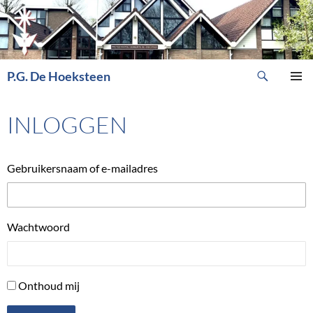
Ga
naar
de
inhoud
Zoeken
P.G. De Hoeksteen
PRIMAI
MENU
INLOGGEN
Gebruikersnaam of e-mailadres
Wachtwoord
Onthoud mij