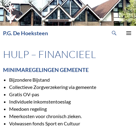
Ga
naar
de
inhoud
Zoeken
P.G. De Hoeksteen
PRIMAI
MENU
HULP – FINANCIEEL
MINIMAREGELINGEN GEMEENTE
Bijzondere Bijstand
Collectieve Zorgverzekering via gemeente
Gratis OV-pas
Individuele inkomstentoeslag
Meedoen regeling
Meerkosten voor chronisch zieken.
Volwassen fonds Sport en Cultuur