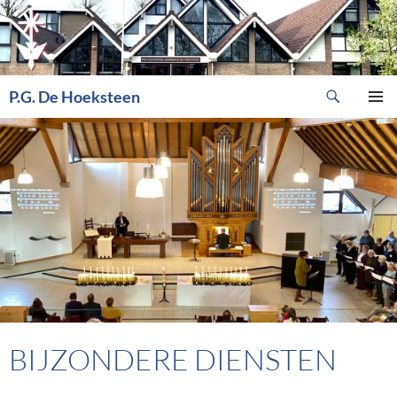
Ga
naar
de
inhoud
Zoeken
P.G. De Hoeksteen
PRIMAI
MENU
BIJZONDERE DIENSTEN