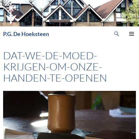
Ga
naar
de
inhoud
Zoeken
P.G. De Hoeksteen
PRIMAI
MENU
DAT-WE-DE-MOED-
KRIJGEN-OM-ONZE-
HANDEN-TE-OPENEN