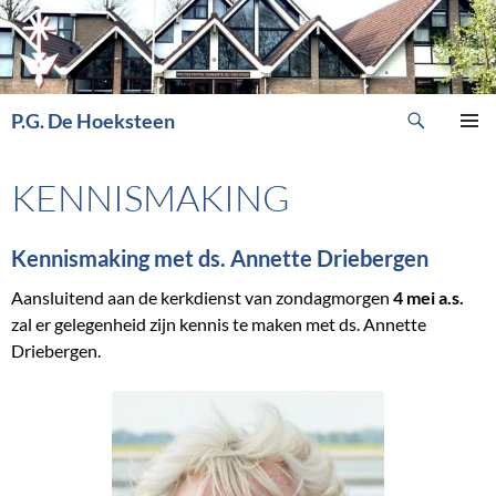
Ga
naar
de
inhoud
Zoeken
P.G. De Hoeksteen
PRIMAI
MENU
KENNISMAKING
Kennismaking met ds. Annette Driebergen
Aansluitend aan de kerkdienst van zondagmorgen
4 mei a.s.
zal er gelegenheid zijn kennis te maken met ds. Annette
Driebergen.