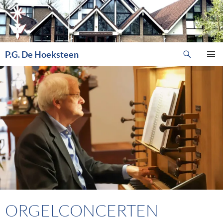
Ga
naar
de
inhoud
Zoeken
P.G. De Hoeksteen
PRIMAI
MENU
ORGELCONCERTEN