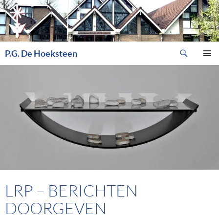
Ga
naar
de
inhoud
Zoeken
P.G. De Hoeksteen
PRIMAI
MENU
LRP – BERICHTEN
DOORGEVEN