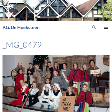
Ga
naar
de
inhoud
Zoeken
P.G. De Hoeksteen
PRIMAI
MENU
_MG_0479