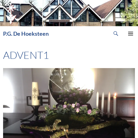
Ga
naar
de
inhoud
Zoeken
P.G. De Hoeksteen
PRIMAI
MENU
ADVENT1