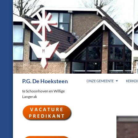
Ga
naar
de
inhoud
Zoeken
P.G. De Hoeksteen
ONZE GEMEENTE
KERKDI
te Schoonhoven en Willige
Langerak