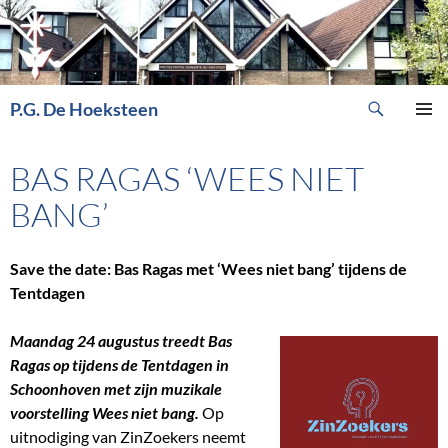
Ga
naar
de
inhoud
Zoeken
P.G. De Hoeksteen
PRIMAI
MENU
BAS RAGAS ‘WEES NIET
BANG’
Save the date: Bas Ragas met ‘Wees niet bang’ tijdens de
Tentdagen
Maandag 24 augustus treedt Bas
Ragas op tijdens de Tentdagen in
Schoonhoven met zijn muzikale
voorstelling Wees niet bang.
Op
uitnodiging van ZinZoekers neemt