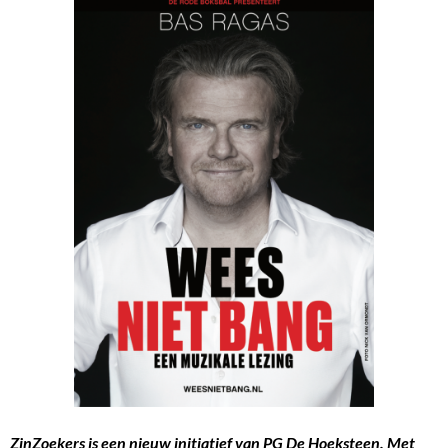
ZinZoekers is een nieuw initiatief van PG De Hoeksteen. Met