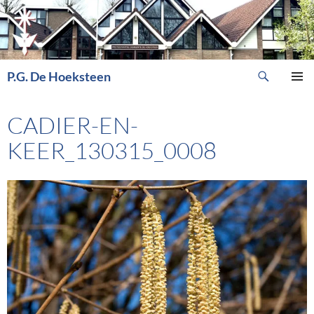
Ga
naar
de
inhoud
Zoeken
P.G. De Hoeksteen
PRIMAI
MENU
CADIER-EN-
KEER_130315_0008