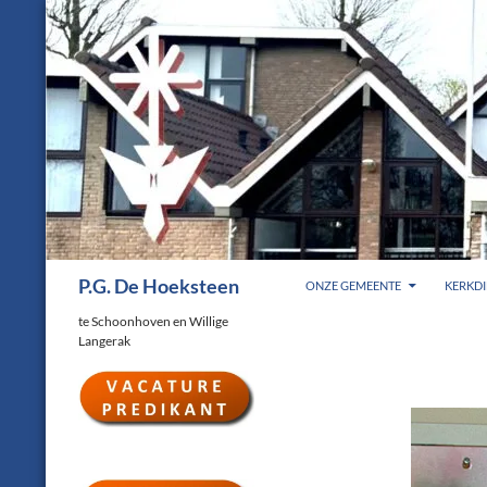
Ga
naar
de
inhoud
Zoeken
P.G. De Hoeksteen
ONZE GEMEENTE
KERKDI
te Schoonhoven en Willige
Langerak