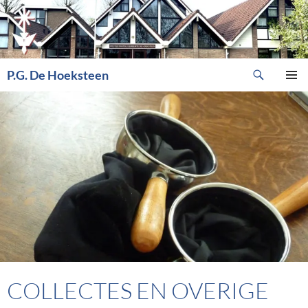
Ga
naar
de
inhoud
Zoeken
P.G. De Hoeksteen
PRIMAI
MENU
COLLECTES EN OVERIGE