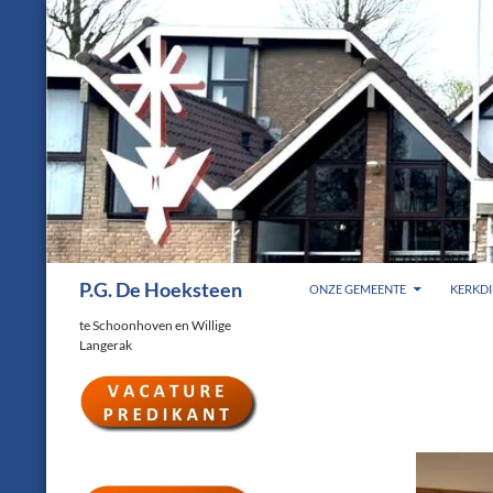
Ga
naar
de
inhoud
Zoeken
P.G. De Hoeksteen
ONZE GEMEENTE
KERKDI
te Schoonhoven en Willige
Langerak