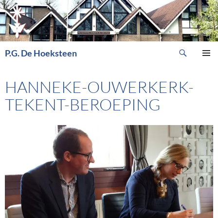
Ga
naar
de
inhoud
Zoeken
P.G. De Hoeksteen
PRIMAI
MENU
HANNEKE-OUWERKERK-
TEKENT-BEROEPING