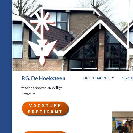
Ga
naar
de
inhoud
Zoeken
P.G. De Hoeksteen
ONZE GEMEENTE
KERKDI
te Schoonhoven en Willige
Langerak