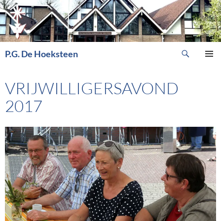
Ga
naar
de
inhoud
Zoeken
P.G. De Hoeksteen
PRIMAI
MENU
VRIJWILLIGERSAVOND
2017