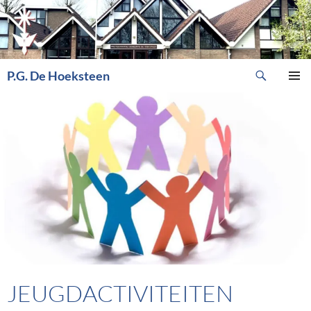
Ga
naar
de
inhoud
Zoeken
P.G. De Hoeksteen
PRIMAI
MENU
JEUGDACTIVITEITEN