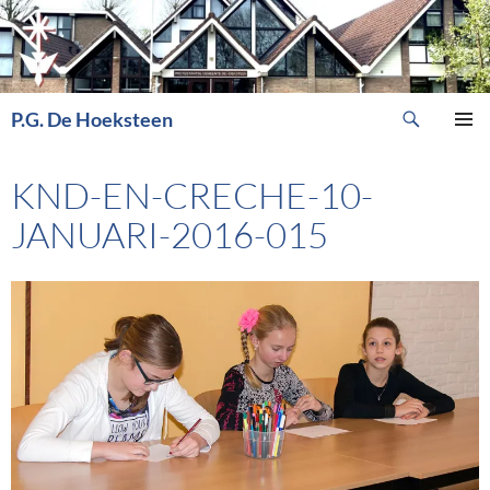
Ga
naar
de
inhoud
Zoeken
P.G. De Hoeksteen
PRIMAI
MENU
KND-EN-CRECHE-10-
JANUARI-2016-015