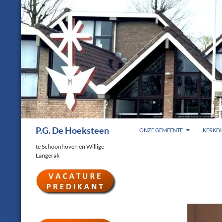
Ga
naar
de
inhoud
Zoeken
P.G. De Hoeksteen
ONZE GEMEENTE
KERKDI
te Schoonhoven en Willige
Langerak