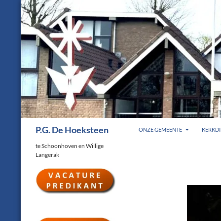
Ga
naar
de
inhoud
Zoeken
P.G. De Hoeksteen
ONZE GEMEENTE
KERKDI
te Schoonhoven en Willige
Langerak