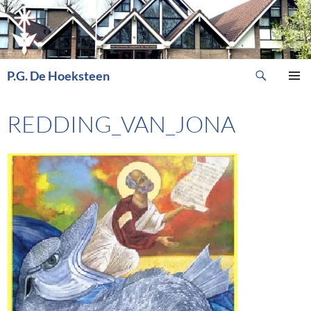
Ga
naar
de
inhoud
Zoeken
P.G. De Hoeksteen
PRIMAI
MENU
REDDING_VAN_JONA