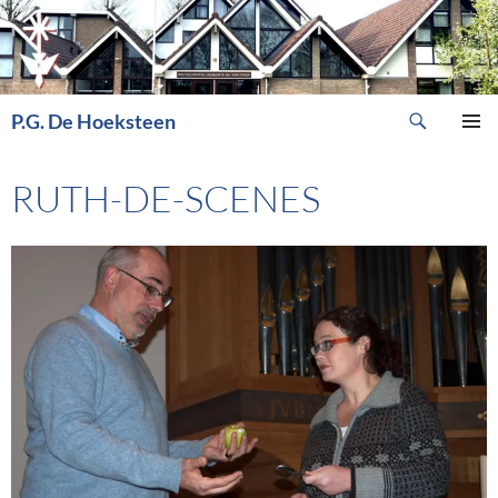
Ga
naar
de
inhoud
Zoeken
P.G. De Hoeksteen
PRIMAI
MENU
RUTH-DE-SCENES