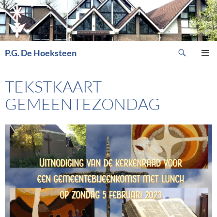
Ga
naar
de
inhoud
Zoeken
P.G. De Hoeksteen
PRIMAI
MENU
TEKSTKAART
GEMEENTEZONDAG