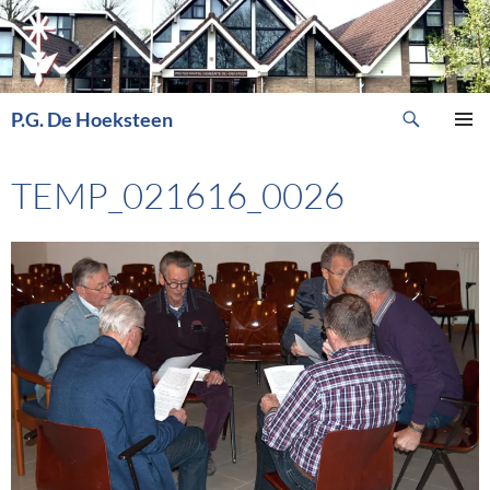
Ga
naar
de
inhoud
Zoeken
P.G. De Hoeksteen
PRIMAI
MENU
TEMP_021616_0026