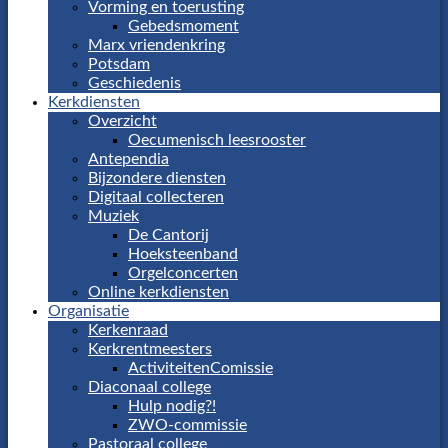
Vorming en toerusting
Gebedsmoment
Marx vriendenkring
Potsdam
Geschiedenis
Kerkdiensten
Overzicht
Oecumenisch leesrooster
Antependia
Bijzondere diensten
Digitaal collecteren
Muziek
De Cantorij
Hoeksteenband
Orgelconcerten
Online kerkdiensten
Organisatie
Kerkenraad
Kerkrentmeesters
ActiviteitenComissie
Diaconaal college
Hulp nodig?!
ZWO-commissie
Pastoraal college