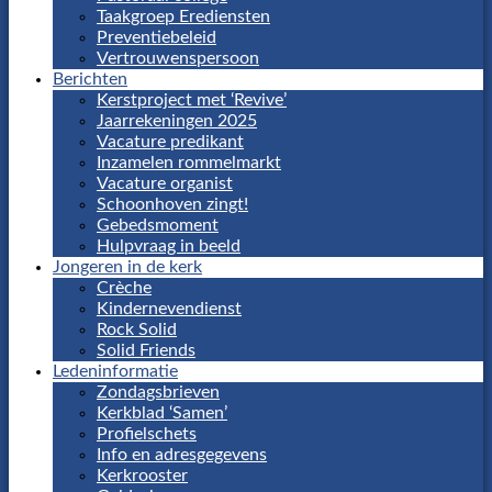
Taakgroep Erediensten
Preventiebeleid
Vertrouwenspersoon
Berichten
Kerstproject met ‘Revive’
Jaarrekeningen 2025
Vacature predikant
Inzamelen rommelmarkt
Vacature organist
Schoonhoven zingt!
Gebedsmoment
Hulpvraag in beeld
Jongeren in de kerk
Crèche
Kindernevendienst
Rock Solid
Solid Friends
Ledeninformatie
Zondagsbrieven
Kerkblad ‘Samen’
Profielschets
Info en adresgegevens
Kerkrooster