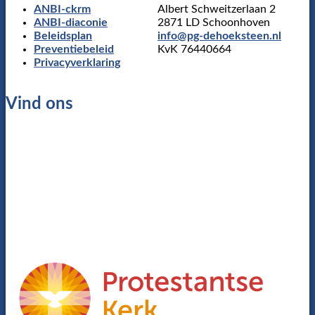
ANBI-ckrm
Albert Schweitzerlaan 2
ANBI-diaconie
2871 LD Schoonhoven
Beleidsplan
info@pg-dehoeksteen.nl
Preventiebeleid
KvK 76440664
Privacyverklaring
Vind ons