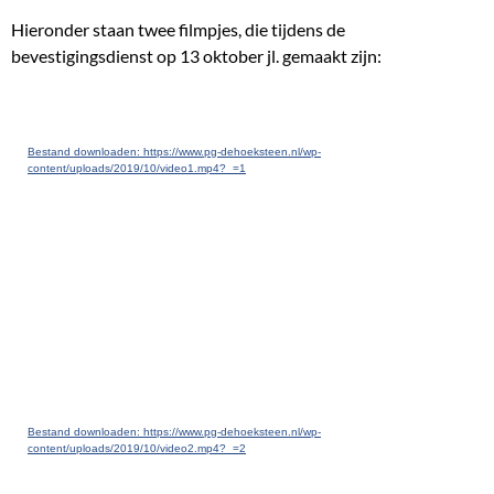
Hieronder staan twee filmpjes, die tijdens de
bevestigingsdienst op 13 oktober jl. gemaakt zijn:
Videospeler
Media error: Format(s) not supported or source(s) not found
Bestand downloaden: https://www.pg-dehoeksteen.nl/wp-
content/uploads/2019/10/video1.mp4?_=1
Videospeler
Media error: Format(s) not supported or source(s) not found
Bestand downloaden: https://www.pg-dehoeksteen.nl/wp-
content/uploads/2019/10/video2.mp4?_=2