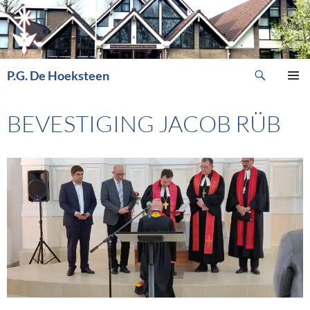
Ga
naar
de
inhoud
Zoeken
P.G. De Hoeksteen
PRIMAI
MENU
BEVESTIGING JACOB RÜB