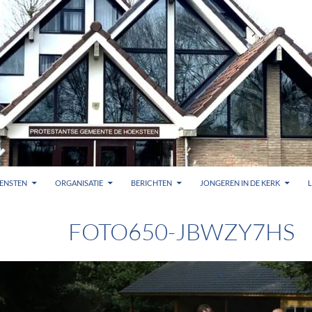
ENSTEN
ORGANISATIE
BERICHTEN
JONGEREN IN DE KERK
FOTO650-JBWZY7HS