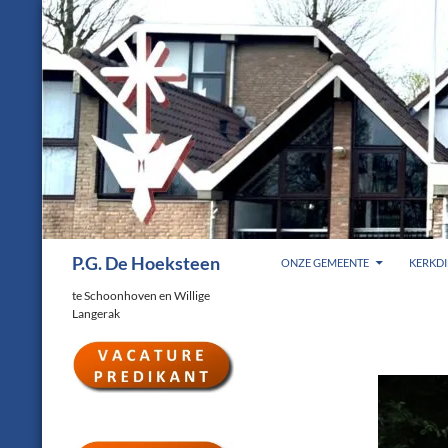
Ga
naar
de
inhoud
Zoeken
P.G. De Hoeksteen
ONZE GEMEENTE
KERKDI
te Schoonhoven en Willige
Langerak