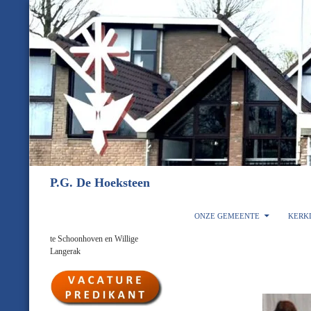
Ga
naar
de
inhoud
Zoeken
P.G. De Hoeksteen
ONZE GEMEENTE
KERK
te Schoonhoven en Willige
Langerak