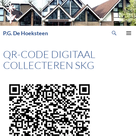
Ga
naar
de
inhoud
Zoeken
P.G. De Hoeksteen
PRIMAI
MENU
QR-CODE DIGITAAL
COLLECTEREN SKG