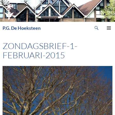
Ga
naar
de
inhoud
Zoeken
P.G. De Hoeksteen
PRIMAI
MENU
ZONDAGSBRIEF-1-
FEBRUARI-2015