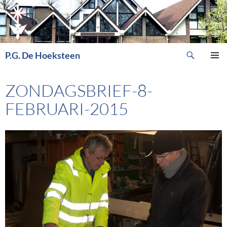
Ga
naar
de
inhoud
Zoeken
P.G. De Hoeksteen
PRIMAI
MENU
ZONDAGSBRIEF-8-
FEBRUARI-2015