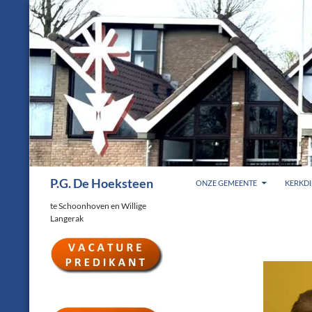
Ga
naar
de
inhoud
Zoeken
P.G. De Hoeksteen
ONZE GEMEENTE
KERKDI
te Schoonhoven en Willige
Langerak